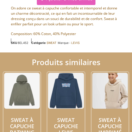
On adore ce sweat à capuche confortable et intemporel et donne
un charme décontracté, ce qui en fait un incontournable de leur
dressing conçu dans un souci de durabilité et de confort. Sweat à
enfiler parfait pour un look urbain ou pour le sport.
Composition: 60% Coton, 40% Polyester
SKU
8EL452
Catégorie
SWEAT
Marque :
LEVIS
Produits similaires
SWEAT À
SWEAT
SWEAT À
CAPUCHE
CAPUCHE
CAPUCHE