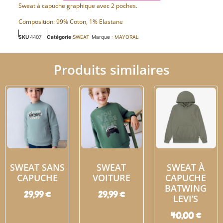
Sweat à capuche graphique avec 2 poches.
Composition: 99% Coton, 1% Elastane
SKU
4407
Catégorie
SWEAT
Marque :
MAYORAL
Produits similaires
SWEAT SANS
SWEAT
SWEAT À
CAPUCHE
VOITURE
CAPUCHE
BATWING
29,99
€
29,99
€
LEVI’S
40,00
€