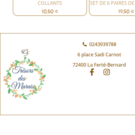
COLLANTS
SET DE 6 PAIRES D
10,50
€
19,50
€
0243939788
6 place Sadi Carnot
72400 La Ferté-Bernard