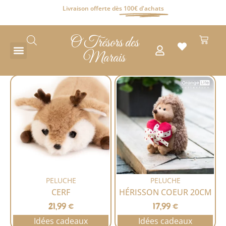
Livraison offerte dès
100€ d'achats
O Trésors des
Marais
PELUCHE
PELUCHE
CERF
HÉRISSON COEUR 20CM
21,99
€
17,99
€
Idées cadeaux
Idées cadeaux