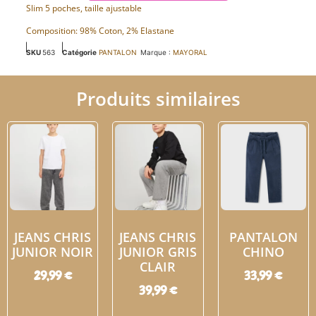
Slim 5 poches, taille ajustable
Composition: 98% Coton, 2% Elastane
SKU
563
Catégorie
PANTALON
Marque :
MAYORAL
Produits similaires
JEANS CHRIS
JEANS CHRIS
PANTALON
JUNIOR NOIR
JUNIOR GRIS
CHINO
CLAIR
29,99
€
33,99
€
39,99
€