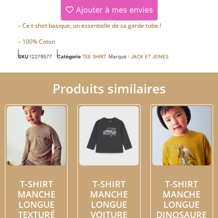
Ajouter à mes envies
– Ce t-shirt basique, un essentielle de sa garde robe !
– 100% Coton
SKU
12279577
Catégorie
TEE SHIRT
Marque :
JACK ET JONES
Produits similaires
T-SHIRT
T-SHIRT
T-SHIRT
MANCHE
MANCHE
MANCHE
LONGUE
LONGUE
LONGUE
TEXTURÉ
VOITURE
DINOSAURE