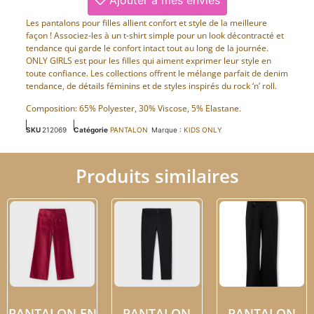
Les pantalons pour filles allient confort et style de la meilleure
façon ! Associez-les à un t-shirt simple pour un look décontracté et
tendance qui garde le confort intact tout au long de la journée.
ONLY GIRLS est pour les filles qui aiment exprimer leur style en
toute confiance. Les collections offrent le mélange parfait de denim
tendance, de détails féminins et de styles inspirés du rock ‘n’ roll.
Composition: 65% Polyester, 30% Viscose, 5% Elastane.
SKU
212069
Catégorie
PANTALON
Marque :
KIDS ONLY
Produits similaires
PANTALON EN
PANTALON
PANTALON